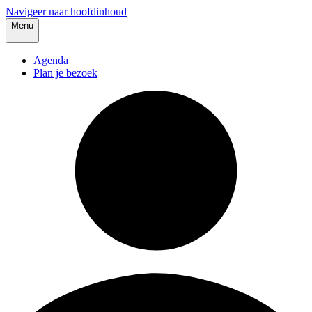
Navigeer naar hoofdinhoud
Menu
Agenda
Plan je bezoek