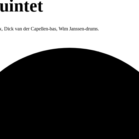
uintet
x, Dick van der Capellen-bas, Wim Janssen-drums.