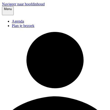
Navigeer naar hoofdinhoud
Menu
Agenda
Plan je bezoek