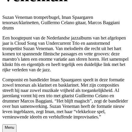
Suzan Veneman trompet/bugel, Iman Spaargaren
tenorsax/klarinetten, Guillermo Celano gitaar, Marcos Baggiani
drums
Een hoogtepunt van de Nederlandse jazzalbums van het afgelopen
jaar is Cloud Song van Undercurrent Trio en aanstormend
trompettist Suzan Veneman. Van melodieën die recht uit het hart
komen tot spannende filmische passages en vette grooves: deze
maestro’s laten een enorme variatie aan sferen horen. Het samenspel
klinkt fris en eigentijds en heeft tegelijk een duidelijke link met het
rijke verleden van de jazz.
Componist en bandleider Iman Spaargaren speelt in deze formatie
zowel tenorsax als klarinet en basklarinet. Met zijn composities
streeft hij naar zowel muzikale vrijheid als toegankelijkheid. Al
jarenlang vormt hij een trio met gitarist Guillermo Celano en
drummer Marcos Baggiani. “Het blijft magisch”, zegt de bandleider
over hun samenwerking. Suzan Veneman heeft de formatie nieuw
leven ingeblazen, zegt Iman, met haar “vlekkeloze spel,
vernieuwende ideeën en verbluffende improvisaties.”
Menu