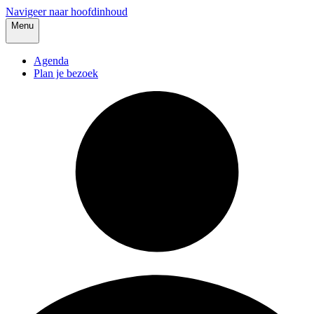
Navigeer naar hoofdinhoud
Menu
Agenda
Plan je bezoek