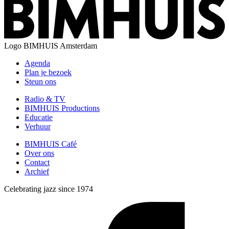
Logo
BIMHUIS Amsterdam
Agenda
Plan je bezoek
Steun ons
Radio & TV
BIMHUIS Productions
Educatie
Verhuur
BIMHUIS Café
Over ons
Contact
Archief
Celebrating jazz since 1974