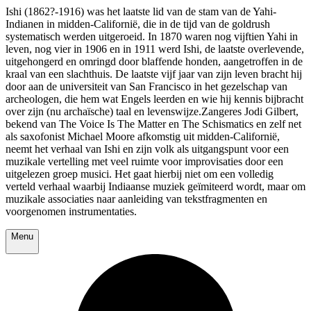
Ishi (1862?-1916) was het laatste lid van de stam van de Yahi-
Indianen in midden-Californië, die in de tijd van de goldrush
systematisch werden uitgeroeid. In 1870 waren nog vijftien Yahi in
leven, nog vier in 1906 en in 1911 werd Ishi, de laatste overlevende,
uitgehongerd en omringd door blaffende honden, aangetroffen in de
kraal van een slachthuis. De laatste vijf jaar van zijn leven bracht hij
door aan de universiteit van San Francisco in het gezelschap van
archeologen, die hem wat Engels leerden en wie hij kennis bijbracht
over zijn (nu archaïsche) taal en levenswijze.Zangeres Jodi Gilbert,
bekend van The Voice Is The Matter en The Schismatics en zelf net
als saxofonist Michael Moore afkomstig uit midden-Californië,
neemt het verhaal van Ishi en zijn volk als uitgangspunt voor een
muzikale vertelling met veel ruimte voor improvisaties door een
uitgelezen groep musici. Het gaat hierbij niet om een volledig
verteld verhaal waarbij Indiaanse muziek geïmiteerd wordt, maar om
muzikale associaties naar aanleiding van tekstfragmenten en
voorgenomen instrumentaties.
Menu