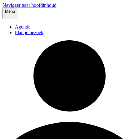
Navigeer naar hoofdinhoud
Menu
Agenda
Plan je bezoek