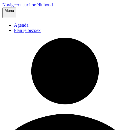
Navigeer naar hoofdinhoud
Menu
Agenda
Plan je bezoek