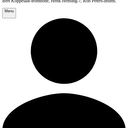
Bert Koppelaar-trombone, Henk Hensing-?, Rob Peters-drums.
Menu