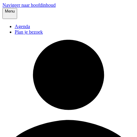
Navigeer naar hoofdinhoud
Menu
Agenda
Plan je bezoek