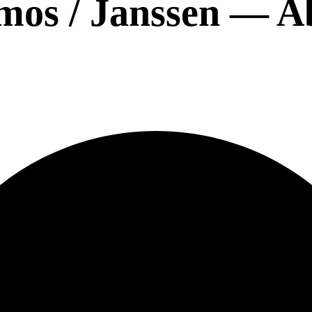
rmos / Janssen — A