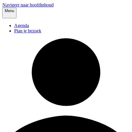
Navigeer naar hoofdinhoud
Menu
Agenda
Plan je bezoek