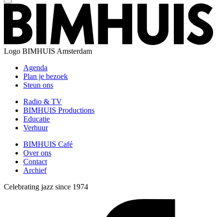
Logo
BIMHUIS Amsterdam
Agenda
Plan je bezoek
Steun ons
Radio & TV
BIMHUIS Productions
Educatie
Verhuur
BIMHUIS Café
Over ons
Contact
Archief
Celebrating jazz since 1974