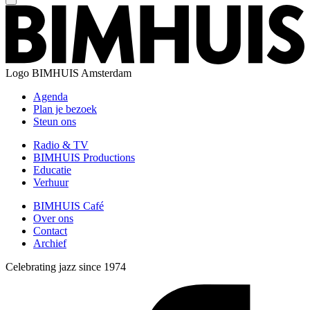
Logo
BIMHUIS Amsterdam
Agenda
Plan je bezoek
Steun ons
Radio & TV
BIMHUIS Productions
Educatie
Verhuur
BIMHUIS Café
Over ons
Contact
Archief
Celebrating jazz since 1974