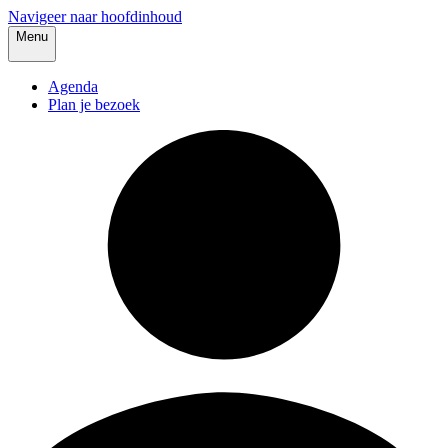
Navigeer naar hoofdinhoud
Menu
Agenda
Plan je bezoek