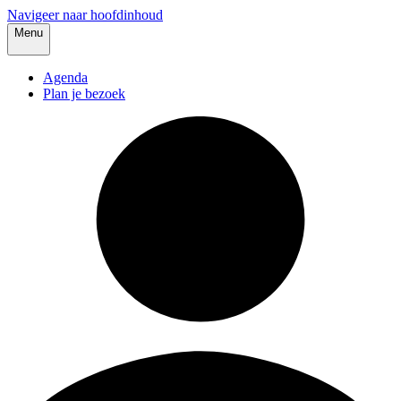
Navigeer naar hoofdinhoud
Menu
Agenda
Plan je bezoek