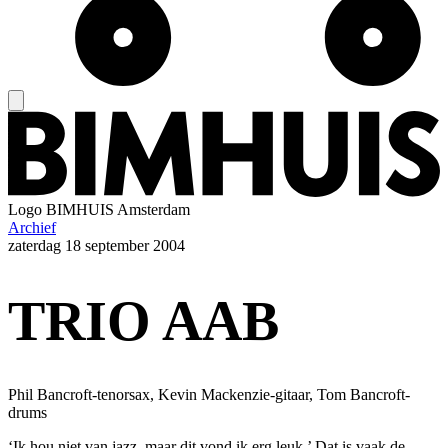
Logo
BIMHUIS Amsterdam
Archief
zaterdag
18 september 2004
TRIO AAB
Phil Bancroft-tenorsax, Kevin Mackenzie-gitaar, Tom Bancroft-
drums
‘Ik hou niet van jazz, maar dit vond ik erg leuk.’ Dat is vaak de