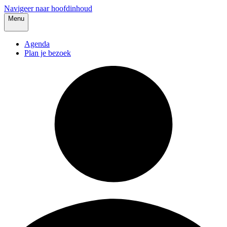
Navigeer naar hoofdinhoud
Menu
Agenda
Plan je bezoek