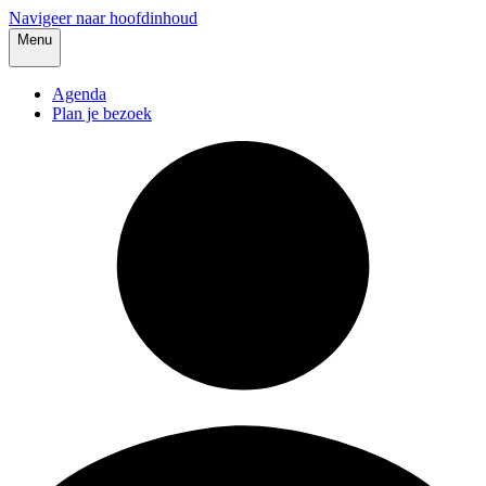
Navigeer naar hoofdinhoud
Menu
Agenda
Plan je bezoek