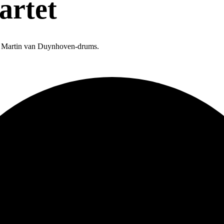
artet
s, Martin van Duynhoven-drums.