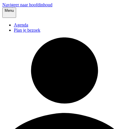
Navigeer naar hoofdinhoud
Menu
Agenda
Plan je bezoek