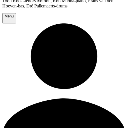
Toon Roos -tenorsaxofoon, Rob Madna-piano, Frans van den
Hoeven-bas, Dré Pallemaerts-drums
Menu