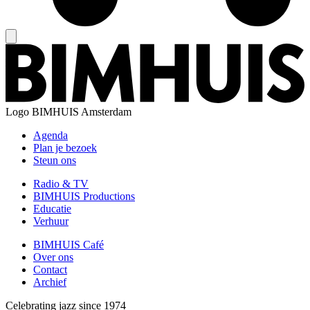
Logo
BIMHUIS Amsterdam
Agenda
Plan je bezoek
Steun ons
Radio & TV
BIMHUIS Productions
Educatie
Verhuur
BIMHUIS Café
Over ons
Contact
Archief
Celebrating jazz since 1974