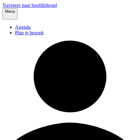
Navigeer naar hoofdinhoud
Menu
Agenda
Plan je bezoek