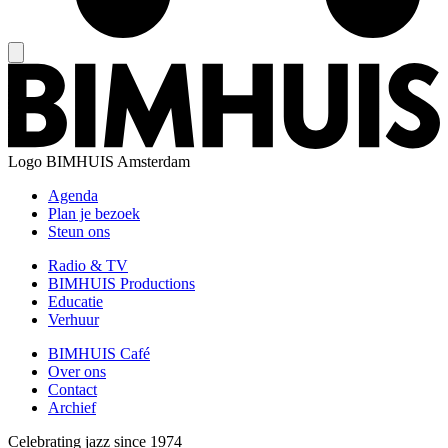
Logo
BIMHUIS Amsterdam
Agenda
Plan je bezoek
Steun ons
Radio & TV
BIMHUIS Productions
Educatie
Verhuur
BIMHUIS Café
Over ons
Contact
Archief
Celebrating jazz since 1974