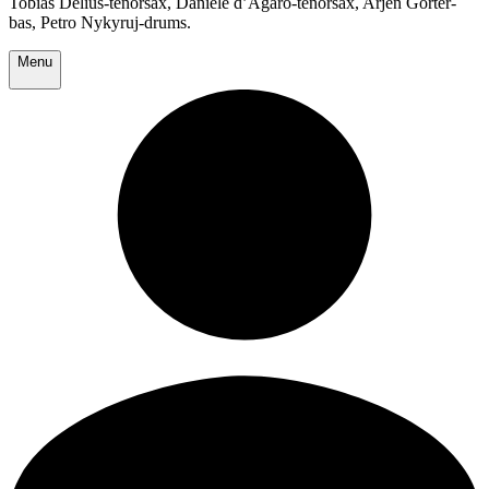
Tobias Delius-tenorsax, Daniele d’Agaro-tenorsax, Arjen Gorter-
bas, Petro Nykyruj-drums.
Menu