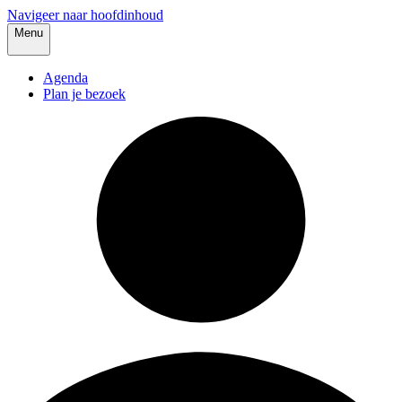
Navigeer naar hoofdinhoud
Menu
Agenda
Plan je bezoek