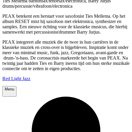
Ties Mellema baritonsax/tenorsax/electronica, Barry Jurjus
drums/percussie/vibrafoon/electronica
PEAX betekent een herstart voor saxofonist Ties Mellema. Op het
album RESET mixt hij saxofoon met elektronica, synthesizer en
samples. Een nieuwe richting voor de klassieke musicus, die hierbij
samenwerkt met percussionist/drummer Barry Jurjus.
PEAX integreert alle muziek die de twee in hun carrières in de
klassieke muziek en cross-over is bijgebleven. Inspiratie komt onder
meer van minimal music, funk, jazz, Gregoriaans, avant-garde en
drum-’n-bass. De coronacrisis markeerde het begin van PEAX. Na
twintig jaar hadden Ties en Barry ineens tijd om hun sterke muzikale
connectie om te zetten in eigen producties.
Red Light Jazz
Menu