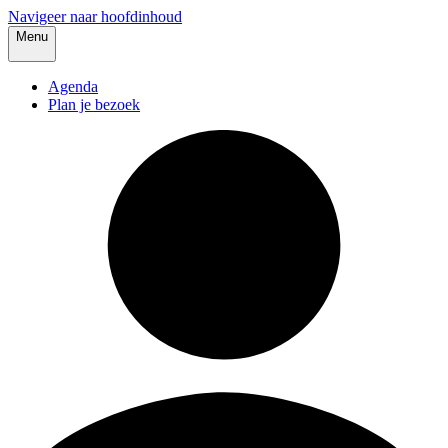
Navigeer naar hoofdinhoud
Menu
Agenda
Plan je bezoek