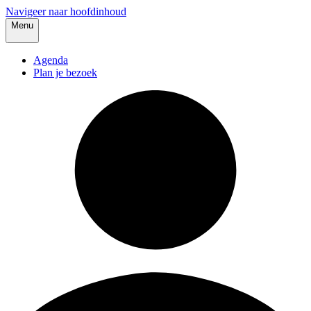
Navigeer naar hoofdinhoud
Menu
Agenda
Plan je bezoek