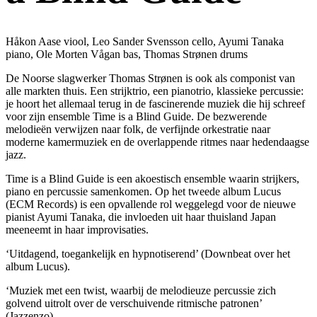
Håkon Aase viool, Leo Sander Svensson cello, Ayumi Tanaka
piano, Ole Morten Vågan bas, Thomas Strønen drums
De Noorse slagwerker Thomas Strønen is ook als componist van
alle markten thuis. Een strijktrio, een pianotrio, klassieke percussie:
je hoort het allemaal terug in de fascinerende muziek die hij schreef
voor zijn ensemble Time is a Blind Guide. De bezwerende
melodieën verwijzen naar folk, de verfijnde orkestratie naar
moderne kamermuziek en de overlappende ritmes naar hedendaagse
jazz.
Time is a Blind Guide is een akoestisch ensemble waarin strijkers,
piano en percussie samenkomen. Op het tweede album Lucus
(ECM Records) is een opvallende rol weggelegd voor de nieuwe
pianist Ayumi Tanaka, die invloeden uit haar thuisland Japan
meeneemt in haar improvisaties.
‘Uitdagend, toegankelijk en hypnotiserend’ (Downbeat over het
album Lucus).
‘Muziek met een twist, waarbij de melodieuze percussie zich
golvend uitrolt over de verschuivende ritmische patronen’
(Jazzenzo).