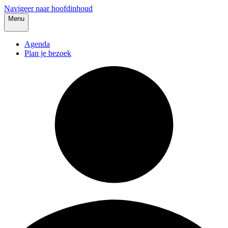
Navigeer naar hoofdinhoud
Menu
Agenda
Plan je bezoek