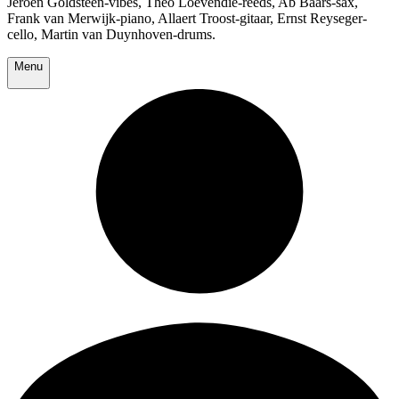
Jeroen Goldsteen-vibes, Theo Loevendie-reeds, Ab Baars-sax,
Frank van Merwijk-piano, Allaert Troost-gitaar, Ernst Reyseger-
cello, Martin van Duynhoven-drums.
Menu