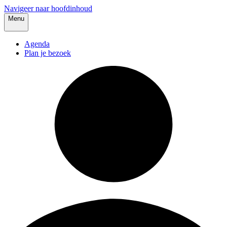
Navigeer naar hoofdinhoud
Menu
Agenda
Plan je bezoek