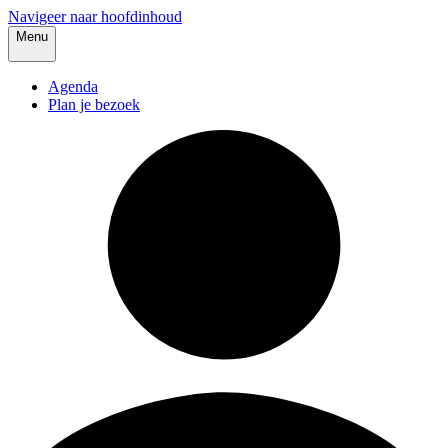
Navigeer naar hoofdinhoud
Menu
Agenda
Plan je bezoek