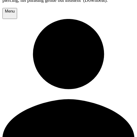
piercing, his phrasing gentle but insistent’ (Downbeat).
Menu