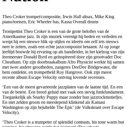
Theo Croker trompet/compositie, Irwin Hall altsax, Mike King
piano/toetsen, Eric Wheeler bas, Kassa Overall drums
Trompettist Theo Croker is een van de grote beloftes van de
Amerikaanse jazz. In zijn muziek verenigt hij heden en verleden en
werpt hij een nieuwe blik op stijlen en ideeën om zelf iets nieuws
neer te zetten, zoals een echte jazzcomponist betaamt. Al op jonge
leeftijd bouwde hij ervaring op als bandleider, in het kielzog van zijn
leermeester Donald Byrd en geïnspireerd door zijn grootvader Doc
Cheatham. Op zijn doorbraakalbum Afro Physicist werkte hij samen
met twee andere grootheden, zangeres DeeDee Bridgewater, die
hem ontdekte, en trompetheld Roy Hargrove. Ook zijn meest
recente album Escape Velocity ontving lovende recensies.
‘Een van de meest gevarieerde jazzplaten van de laatste tijd. En een
van de betere. Een breed geluid met vaak een stevig funkfundament.
Toegankelijk als Snarky Puppy maar zonder hun jazzrockmotiefjes.
En niet zelden groots en meeslepend klinkend als Kamasi
Washington op zijn bejubelde The Epic’ (de Volkskrant over Escape
Velocity).
‘Theo Croker is a trumpeter of splendid contrasts, his tone warm but