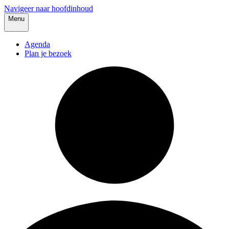
Navigeer naar hoofdinhoud
Menu
Agenda
Plan je bezoek