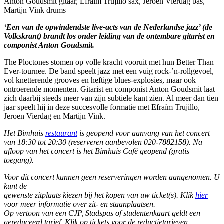
Anton Goudsmit gitaar, Efraïm Trujillo sax, Jeroen Vierdag bas,
Martijn Vink drums
‘Een van de opwindendste live-acts van de Nederlandse jazz’ (de
Volkskrant) brandt los onder leiding van de ontembare gitarist en
componist Anton Goudsmit.
The Ploctones stomen op volle kracht vooruit met hun Better Than
Ever-tournee. De band speelt jazz met een vuig rock-’n-rollgevoel,
vol knetterende grooves en heftige blues-explosies, maar ook
ontroerende momenten. Gitarist en componist Anton Goudsmit laat
zich daarbij steeds meer van zijn subtiele kant zien. Al meer dan tien
jaar speelt hij in deze succesvolle formatie met Efraïm Trujillo,
Jeroen Vierdag en Martijn Vink.
Het Bimhuis
restaurant
is geopend voor aanvang van het concert
van 18:30 tot 20:30 (reserveren aanbevolen 020-7882158). Na
afloop van het concert is het Bimhuis Café geopend (gratis
toegang).
Voor dit concert kunnen geen reserveringen worden aangenomen. U
kunt de
gewenste zitplaats kiezen bij het kopen van uw ticket(s). Klik
hier
voor meer informatie over zit- en staanplaatsen.
Op vertoon van een CJP, Stadspas of studentenkaart geldt een
gereduceerd tarief. Klik op tickets voor de reductietarieven.