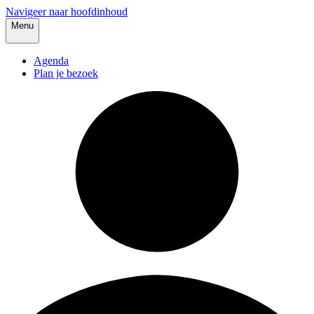
Navigeer naar hoofdinhoud
Menu
Agenda
Plan je bezoek