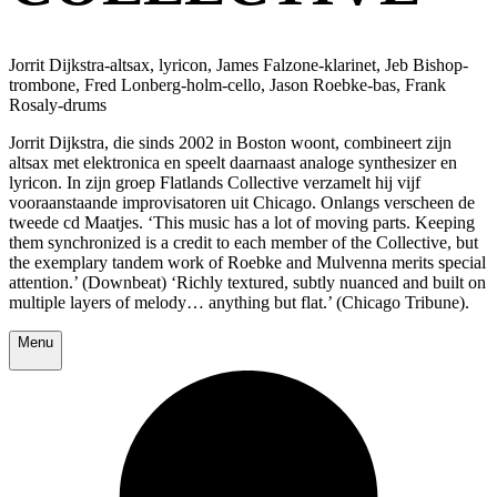
Jorrit Dijkstra-altsax, lyricon, James Falzone-klarinet, Jeb Bishop-
trombone, Fred Lonberg-holm-cello, Jason Roebke-bas, Frank
Rosaly-drums
Jorrit Dijkstra, die sinds 2002 in Boston woont, combineert zijn
altsax met elektronica en speelt daarnaast analoge synthesizer en
lyricon. In zijn groep Flatlands Collective verzamelt hij vijf
vooraanstaande improvisatoren uit Chicago. Onlangs verscheen de
tweede cd Maatjes. ‘This music has a lot of moving parts. Keeping
them synchronized is a credit to each member of the Collective, but
the exemplary tandem work of Roebke and Mulvenna merits special
attention.’ (Downbeat) ‘Richly textured, subtly nuanced and built on
multiple layers of melody… anything but flat.’ (Chicago Tribune).
Menu