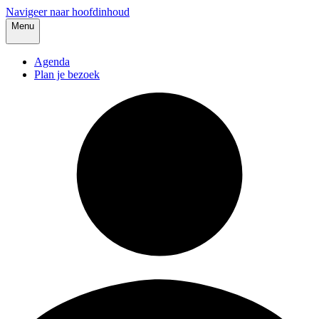
Navigeer naar hoofdinhoud
Menu
Agenda
Plan je bezoek