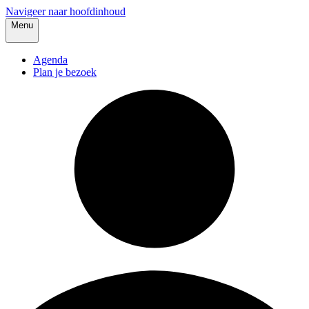
Navigeer naar hoofdinhoud
Menu
Agenda
Plan je bezoek