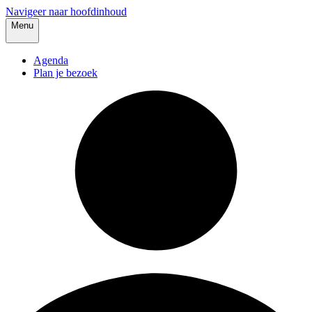
Navigeer naar hoofdinhoud
Menu
Agenda
Plan je bezoek