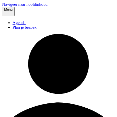
Navigeer naar hoofdinhoud
Menu
Agenda
Plan je bezoek