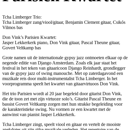
Tcha Limberger Trio:
Tcha Limberger zang/viool/gitaar, Benjamin Clement gitaar, Csikós
Vilmos bas
Don Vink’s Parisien Kwartet:
Jasper Lekkerkerk piano, Don Vink gitaar, Pascal Theune gitaar,
Govert Veltkamp bas
Grote namen uit de internationale gypsy jazz ontmoeten elkaar op de
negende editie van Django Amsterdam. Zoals elk jaar staat het
festival in het teken van gitaaricoon Django Reinhardt, grondlegger
van de gypsy jazz of swing manouche. Met op zaterdagavond een
muzikale reis door multi-instrumentalist Tcha Limberger. In het
voorprogramma speelt het kwartet van gitaarvirtuoos Don Vink.
Het trio Parisien wordt al 20 jaar begeleid door gitarist Don Vink,
die de toon zet met zijn virtuoze solo’s. Gitarist Pascal Theune en
bassist Govert Veltkamp zorgen met hun strakke begeleiding voor
de karakteristieke swing. Nu vormen ze een kwartet met de
aanwinst van pianist Jasper Lekkerkerk.
Tcha Limberger zingt, speelt viool en gitaar en vertelt de mooiste
anekdotes uit zijn rijke muzikale verleden. Het repertoire van de