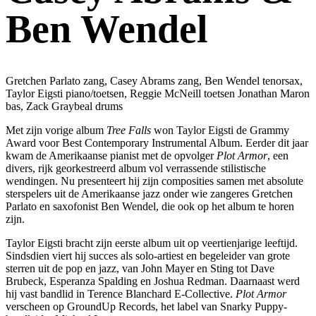
Ben Wendel
Gretchen Parlato zang, Casey Abrams zang, Ben Wendel tenorsax,
Taylor Eigsti piano/toetsen, Reggie McNeill toetsen Jonathan Maron
bas, Zack Graybeal drums
Met zijn vorige album
Tree Falls
won Taylor Eigsti de Grammy
Award voor Best Contemporary Instrumental Album. Eerder dit jaar
kwam de Amerikaanse pianist met de opvolger
Plot Armor
, een
divers, rijk georkestreerd album vol verrassende stilistische
wendingen. Nu presenteert hij zijn composities samen met absolute
sterspelers uit de Amerikaanse jazz onder wie zangeres Gretchen
Parlato en saxofonist Ben Wendel, die ook op het album te horen
zijn.
Taylor Eigsti bracht zijn eerste album uit op veertienjarige leeftijd.
Sindsdien viert hij succes als solo-artiest en begeleider van grote
sterren uit de pop en jazz, van John Mayer en Sting tot Dave
Brubeck, Esperanza Spalding en Joshua Redman. Daarnaast werd
hij vast bandlid in Terence Blanchard E-Collective.
Plot Armor
verscheen op GroundUp Records, het label van Snarky Puppy-