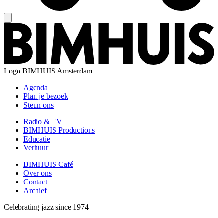
Logo
BIMHUIS Amsterdam
Agenda
Plan je bezoek
Steun ons
Radio & TV
BIMHUIS Productions
Educatie
Verhuur
BIMHUIS Café
Over ons
Contact
Archief
Celebrating jazz since 1974