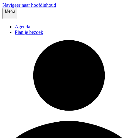
Navigeer naar hoofdinhoud
Menu
Agenda
Plan je bezoek