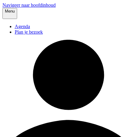
Navigeer naar hoofdinhoud
Menu
Agenda
Plan je bezoek