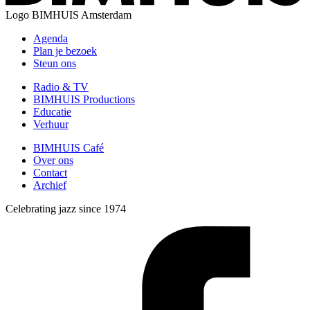
Logo
BIMHUIS Amsterdam
Agenda
Plan je bezoek
Steun ons
Radio & TV
BIMHUIS Productions
Educatie
Verhuur
BIMHUIS Café
Over ons
Contact
Archief
Celebrating jazz since 1974