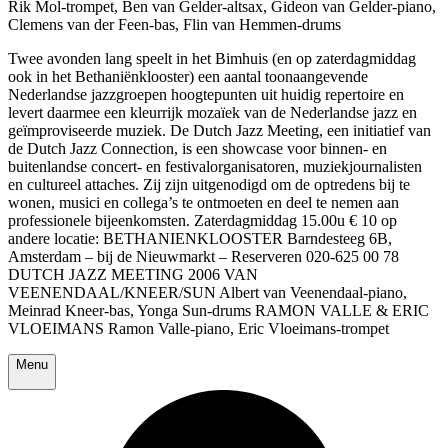
Rik Mol-trompet, Ben van Gelder-altsax, Gideon van Gelder-piano,
Clemens van der Feen-bas, Flin van Hemmen-drums
Twee avonden lang speelt in het Bimhuis (en op zaterdagmiddag
ook in het Bethaniënklooster) een aantal toonaangevende
Nederlandse jazzgroepen hoogtepunten uit huidig repertoire en
levert daarmee een kleurrijk mozaïek van de Nederlandse jazz en
geïmproviseerde muziek. De Dutch Jazz Meeting, een initiatief van
de Dutch Jazz Connection, is een showcase voor binnen- en
buitenlandse concert- en festivalorganisatoren, muziekjournalisten
en cultureel attaches. Zij zijn uitgenodigd om de optredens bij te
wonen, musici en collega’s te ontmoeten en deel te nemen aan
professionele bijeenkomsten. Zaterdagmiddag 15.00u € 10 op
andere locatie: BETHANIENKLOOSTER Barndesteeg 6B,
Amsterdam – bij de Nieuwmarkt – Reserveren 020-625 00 78
DUTCH JAZZ MEETING 2006 VAN
VEENENDAAL/KNEER/SUN Albert van Veenendaal-piano,
Meinrad Kneer-bas, Yonga Sun-drums RAMON VALLE & ERIC
VLOEIMANS Ramon Valle-piano, Eric Vloeimans-trompet
Menu