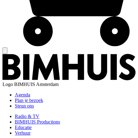
Logo
BIMHUIS Amsterdam
Agenda
Plan je bezoek
Steun ons
Radio & TV
BIMHUIS Productions
Educatie
Verhuur