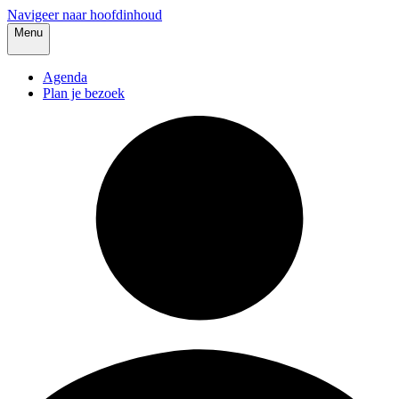
Navigeer naar hoofdinhoud
Menu
Agenda
Plan je bezoek