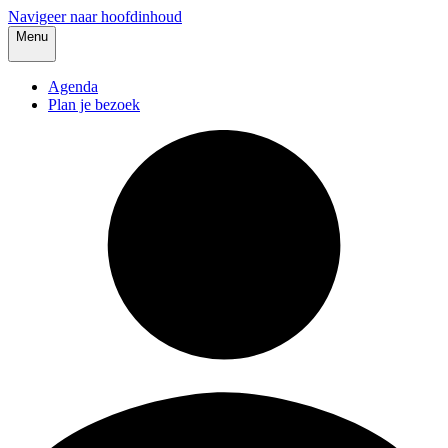
Navigeer naar hoofdinhoud
Menu
Agenda
Plan je bezoek