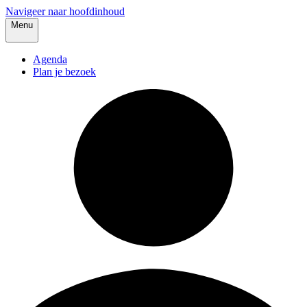
Navigeer naar hoofdinhoud
Menu
Agenda
Plan je bezoek