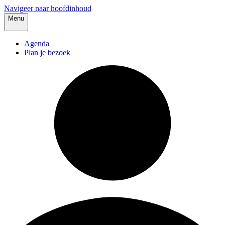
Navigeer naar hoofdinhoud
Menu
Agenda
Plan je bezoek