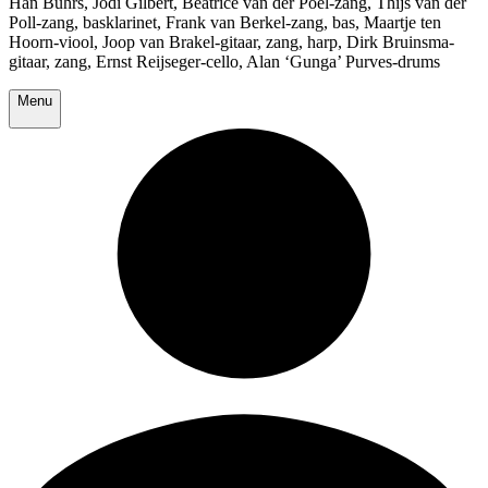
Han Buhrs, Jodi Gilbert, Beatrice van der Poel-zang, Thijs van der
Poll-zang, basklarinet, Frank van Berkel-zang, bas, Maartje ten
Hoorn-viool, Joop van Brakel-gitaar, zang, harp, Dirk Bruinsma-
gitaar, zang, Ernst Reijseger-cello, Alan ‘Gunga’ Purves-drums
Menu