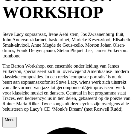
WORKSHOP
Steve Lacy-sopraansax, Irene Aebi-stem, Jos Zwaanenburg-fluit,
John Anderson-klarinet, basklarinet, Marieke Keser-viool, Elisabeth
Smalt-altviool, Anne Magde de Geus-cello, Morton Johan Olsen-
drums, Frank Denyer-piano, Stefan Pliquett-bas, James Fulkerson-
trombone
The Barton Workshop, een ensemble onder leiding van James
Fulkerson, specialiseert zich in -overwegend Amerikaanse- modern
klassieke composities. In een reeks ‘composer portraits’ is nu de
beurt aan sopraansaxofonist Steve Lacy, wiens werk zich uitstrekt
van alle vormen van jazz tot gecomponeerd/geïmproviseerd werk
voor klassieke musici en dansers. Centraal in het programma staat
Traces, een liederencyclus in tien delen, gebaseerd op de poëzie van
Rainer Maria Rilke. Twee songs uit deze cyclus zijn overigens al te
beluisteren op Lacy’s CD ‘Monk’s Dream’ (met Roswell Rudd).
Menu