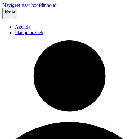
Navigeer naar hoofdinhoud
Menu
Agenda
Plan je bezoek