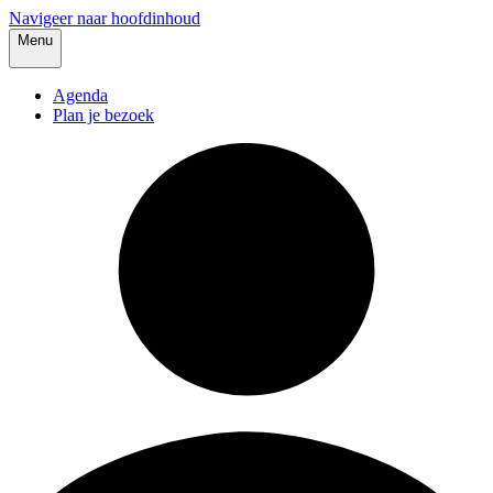
Navigeer naar hoofdinhoud
Menu
Agenda
Plan je bezoek