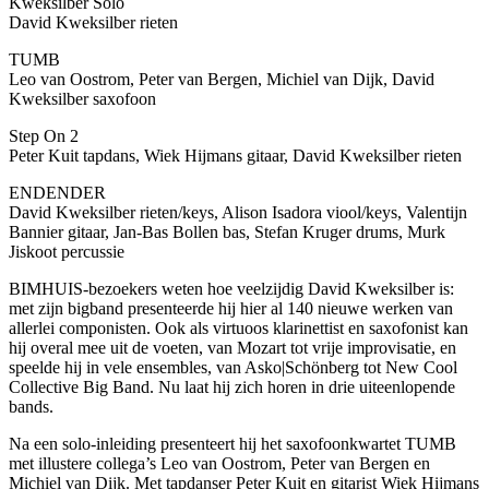
Kweksilber Solo
David Kweksilber rieten
TUMB
Leo van Oostrom, Peter van Bergen, Michiel van Dijk, David
Kweksilber saxofoon
Step On 2
Peter Kuit tapdans, Wiek Hijmans gitaar, David Kweksilber rieten
ENDENDER
David Kweksilber rieten/keys, Alison Isadora viool/keys, Valentijn
Bannier gitaar, Jan-Bas Bollen bas, Stefan Kruger drums, Murk
Jiskoot percussie
BIMHUIS-bezoekers weten hoe veelzijdig David Kweksilber is:
met zijn bigband presenteerde hij hier al 140 nieuwe werken van
allerlei componisten. Ook als virtuoos klarinettist en saxofonist kan
hij overal mee uit de voeten, van Mozart tot vrije improvisatie, en
speelde hij in vele ensembles, van Asko|Schönberg tot New Cool
Collective Big Band. Nu laat hij zich horen in drie uiteenlopende
bands.
Na een solo-inleiding presenteert hij het saxofoonkwartet TUMB
met illustere collega’s Leo van Oostrom, Peter van Bergen en
Michiel van Dijk. Met tapdanser Peter Kuit en gitarist Wiek Hijmans