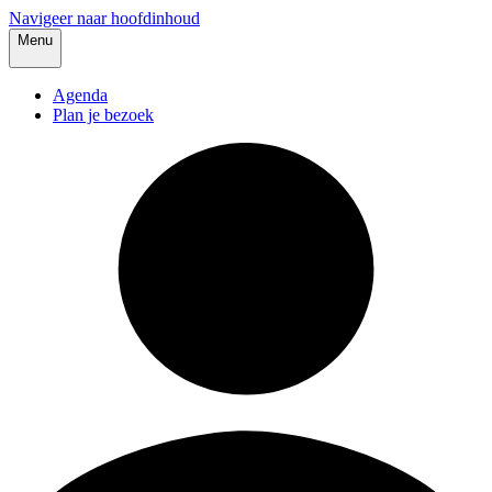
Navigeer naar hoofdinhoud
Menu
Agenda
Plan je bezoek