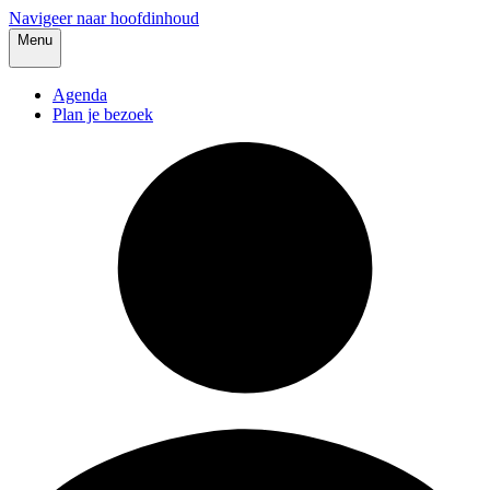
Navigeer naar hoofdinhoud
Menu
Agenda
Plan je bezoek