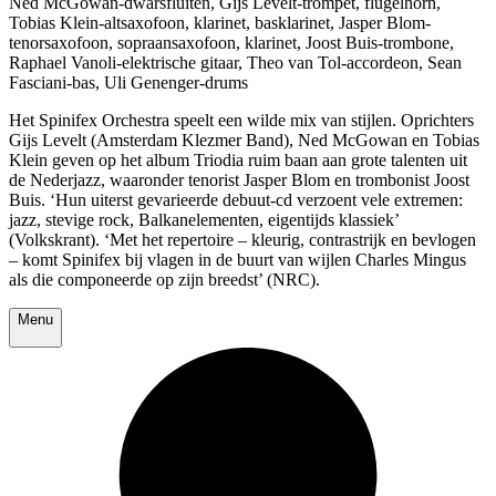
Ned McGowan-dwarsfluiten, Gijs Levelt-trompet, flügelhorn,
Tobias Klein-altsaxofoon, klarinet, basklarinet, Jasper Blom-
tenorsaxofoon, sopraansaxofoon, klarinet, Joost Buis-trombone,
Raphael Vanoli-elektrische gitaar, Theo van Tol-accordeon, Sean
Fasciani-bas, Uli Genenger-drums
Het Spinifex Orchestra speelt een wilde mix van stijlen. Oprichters
Gijs Levelt (Amsterdam Klezmer Band), Ned McGowan en Tobias
Klein geven op het album Triodia ruim baan aan grote talenten uit
de Nederjazz, waaronder tenorist Jasper Blom en trombonist Joost
Buis. ‘Hun uiterst gevarieerde debuut-cd verzoent vele extremen:
jazz, stevige rock, Balkanelementen, eigentijds klassiek’
(Volkskrant). ‘Met het repertoire – kleurig, contrastrijk en bevlogen
– komt Spinifex bij vlagen in de buurt van wijlen Charles Mingus
als die componeerde op zijn breedst’ (NRC).
Menu