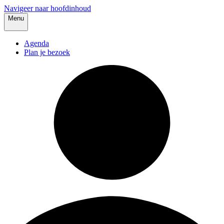
Navigeer naar hoofdinhoud
Menu
Agenda
Plan je bezoek