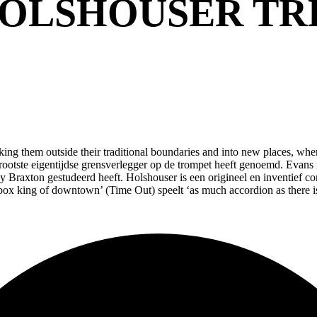
HOLSHOUSER TR
aking them outside their traditional boundaries and into new places, whe
rootste eigentijdse grensverlegger op de trompet heeft genoemd. Evans 
ny Braxton gestudeerd heeft. Holshouser is een origineel en inventief c
box king of downtown’ (Time Out) speelt ‘as much accordion as there is