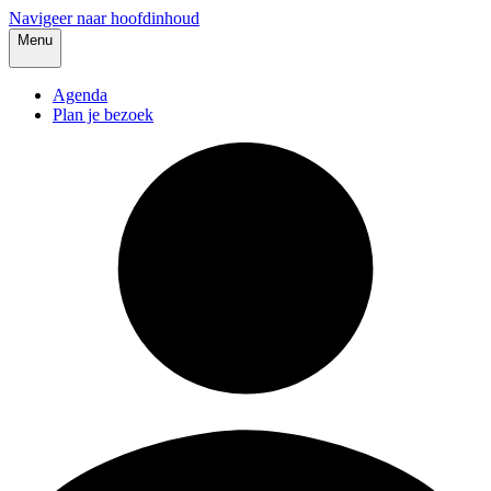
Navigeer naar hoofdinhoud
Menu
Agenda
Plan je bezoek