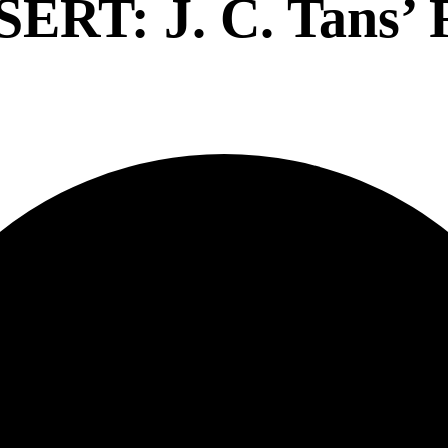
T: J. C. Tans’ R