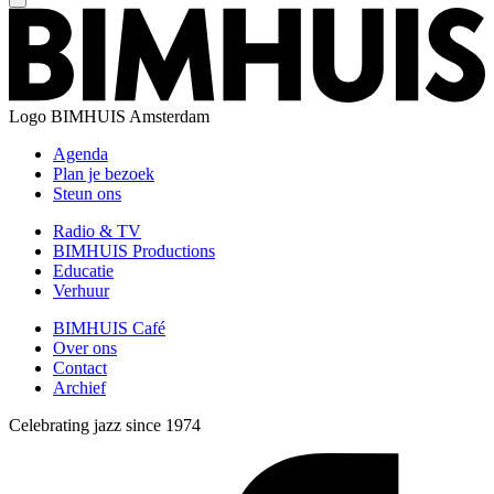
Logo
BIMHUIS Amsterdam
Agenda
Plan je bezoek
Steun ons
Radio & TV
BIMHUIS Productions
Educatie
Verhuur
BIMHUIS Café
Over ons
Contact
Archief
Celebrating jazz since 1974