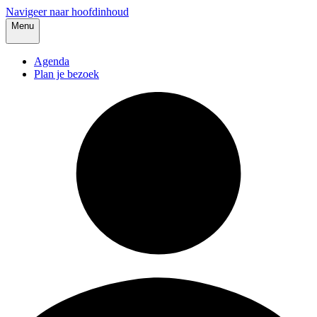
Navigeer naar hoofdinhoud
Menu
Agenda
Plan je bezoek