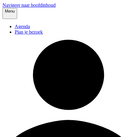
Navigeer naar hoofdinhoud
Menu
Agenda
Plan je bezoek