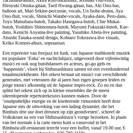
Tachibana-altsax, Akira Kito-baritonsax, Keisuke Ota-viool,
Hiroyuki Otsuka-gitaar, Taeil Hwang-gitaar, bas, Aki Ono-bas,
balloon art, Mari Sekine-percussie, vocals, Un Isobe-drums, Aya
Ono-fluit, vocals, Shinichi Watabe-vocals, Ayaka-dans, Pero-dans,
Toyo Matsubara-butoh, Takako Hasegawa-butoh, Chie Mukai-
butoh, Yoshihiro Shimomura-butoh, Mayumi Fukuzaki-butoh, Kae-
dans, Kenichi Aoyama-live painting, Yasuhiko Abeta-live painting,
Atsushi Tanaka-sound design, Kohtaro Yokozawa-live visuals,
Keiko Komori-altsax, sopraansax
Een repertoire van freejazz tot funk, van Japanse traditionele muziek
tot populaire ‘Enka’ en nachtclubjazz, uitgevoerd door vijfentwintig
musici en ook nog butohdansers en acteurs, go-go girls en
‘happenists’, vloeit bij Shibusashirazu samen tot een overdonderend
totaalmuziektheater. Het orkest bestaat uit musici van verschillende
generaties, met veteranen die al jaren hun eigen groepen leiden en
jonge musici afkomstig uit de Japanse impro-rock. Zo nu en dan
splitst het orkest zich op in kleine ensembles die de meest
uiteenlopende repertoirekeuzes kunnen maken. Door de
‘onuitputtelijke energie en de knetterende virtuositeit heeft deze
Japanse mix de uitwerking van een lading dynamiet, die het
Bimhuis drie uur doet dreunen op zijn grondvesten’, schreef de
Volkskrant na een van Shibusashirazu’s vorige bezoeken. In plaats
van het normale à la carte menu kunt u vanavond in het
Bimhuiscafé-restaurant terecht voor een buffet, vanaf 19.00 uur, €