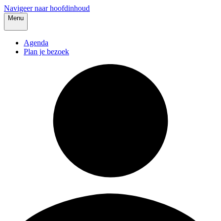
Navigeer naar hoofdinhoud
Menu
Agenda
Plan je bezoek