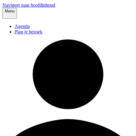
Navigeer naar hoofdinhoud
Menu
Agenda
Plan je bezoek