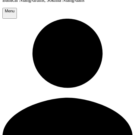
Babacar Niang-drums, Sokhna Niang-dans
Menu