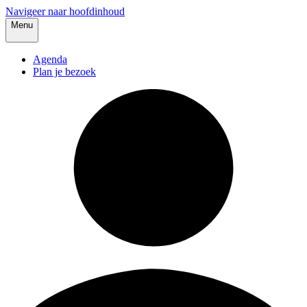
Navigeer naar hoofdinhoud
Menu
Agenda
Plan je bezoek