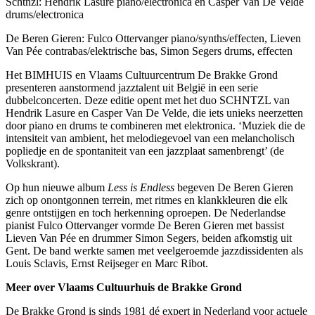
Schtnzl: Hendrik Lasure piano/electronica en Casper Van De Velde
drums/electronica
De Beren Gieren: Fulco Ottervanger piano/synths/effecten, Lieven
Van Pée contrabas/elektrische bas, Simon Segers drums, effecten
Het BIMHUIS en Vlaams Cultuurcentrum De Brakke Grond
presenteren aanstormend jazztalent uit België in een serie
dubbelconcerten. Deze editie opent met het duo SCHNTZL van
Hendrik Lasure en Casper Van De Velde, die iets unieks neerzetten
door piano en drums te combineren met elektronica. ‘Muziek die de
intensiteit van ambient, het melodiegevoel van een melancholisch
popliedje en de spontaniteit van een jazzplaat samenbrengt’ (de
Volkskrant).
Op hun nieuwe album
Less is Endless
begeven De Beren Gieren
zich op onontgonnen terrein, met ritmes en klankkleuren die elk
genre ontstijgen en toch herkenning oproepen. De Nederlandse
pianist Fulco Ottervanger vormde De Beren Gieren met bassist
Lieven Van Pée en drummer Simon Segers, beiden afkomstig uit
Gent. De band werkte samen met veelgeroemde jazzdissidenten als
Louis Sclavis, Ernst Reijseger en Marc Ribot.
Meer over Vlaams Cultuurhuis de Brakke Grond
De Brakke Grond is sinds 1981 dé expert in Nederland voor actuele