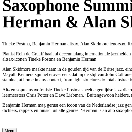
Saxophone Summit
Herman & Alan S
Tineke Postma, Benjamin Herman altsax, Alan Skidmore tenorsax, Rei
Pianist Rein de Graaff haalt al decennialang internationale jazzhel
altsax-iconen Tineke Postma en Benjamin Herman.
Alan Skidmore maakte naam in de gouden tijd van de Britse jazz, ein
Mayall. Kenners zijn het erover eens dat hij de stijl van John Coltrane
stamina, at home in any context, from tight structures to total abstra
Alt- en sopraansaxofoniste Tineke Postma speelt eigentijdse jazz die 
leermeesters Chris Potter en Dave Liebman. ‘Buitengewoon heldere, m
Benjamin Herman mag gerust een icoon van de Nederlandse jazz gen
dichters, rappers en musici uit alle genres. ‘Herman is an alto saxop
Menu