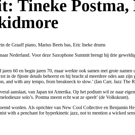
: Tineke Postma,
kidmore
n de Graaff piano, Marius Beets bas, Eric Ineke drums
den naar Nederland. Voor deze Saxophone Summit brengt hij drie geweldi
d jaren 60 en begin jaren 70, maar werkte ook samen met grote namen 
 tot in de fijnste details beheerst en hij bracht al meerdere odes aan z
ction, and with any tempo, from breakneck to slow.’ (Ian Carr, Jazz The
overal aanslaat, van Japan tot Amerika. Op het podium wil ze naar eigen
elodieuze solo’s. Postma meent echt wat ze speelt’ (de Volkskrant).
oemd worden. Als oprichter van New Cool Collective en Benjamin Her
honist with a penchant for hyperkinetic jazz, not to mention a wicked s