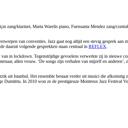
alçın zang/klarinet, Marta Warelis piano, Fuensanta Mendez zang/con
verwerpen van conventies. Jazz gaat nog altijd een stevig gesprek aan me
de daaruit volgende gesprekken staan centraal in
REFLEX
.
n van in lockdown. Tegenstrijdige gevoelens verwerkte zij in nieuwe comp
enaar, allen vrouw. ‘De songs zijn verhalen van mijzelf en anderen’, ze
ik uit Istanbul. Het ensemble bestaat verder uit musici die afkomstig z
rge Dumitriu. In 2010 won ze de prestigieuze Montreux Jazz Festival Vo